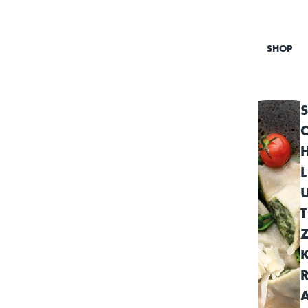
SHOP
S
L
T