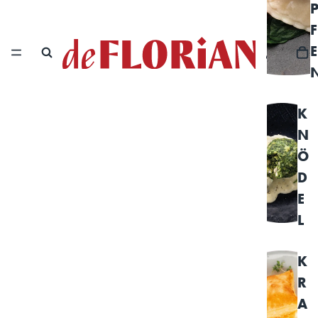
F
E
K
N
Ö
D
E
L
K
R
A