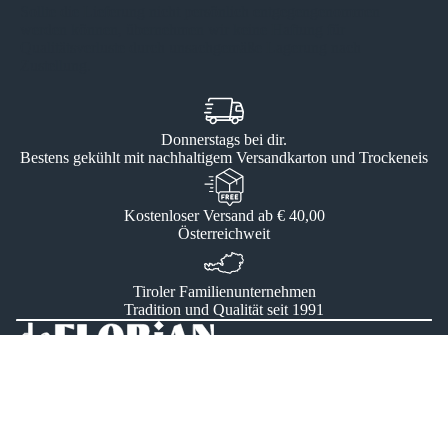
Sollte die Lieferung nicht persönlich entgegengenommen
werden können, übernehmen wir keine Haftung für
Qualitätsverluste durch unsachgemäße Lagerung nach
Zustellung.
S
Donnerstags bei dir.
E
Bestens gekühlt mit nachhaltigem Versandkarton und Trockeneis
S
E
Kostenloser Versand ab € 40,00
Österreichweit
Tiroler Familienunternehmen
Tradition und Qualität seit 1991
Deflorian Tiefkühlspezialitäten GmbH
6069 Gnadenwald 35b, Tirol
+43 676 4023 265
office@deflorian.tirol
Büro- und Abholzeiten: